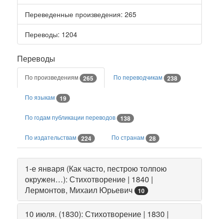
Переведенные произведения
: 265
Переводы
: 1204
Переводы
По произведениям
По переводчикам
265
238
По языкам
19
По годам публикации переводов
138
По издательствам
По странам
224
28
1-е января (Как часто, пестрою толпою
окружен…): Стихотворение | 1840 |
Лермонтов, Михаил Юрьевич
10
10 июля. (1830): Стихотворение | 1830 |