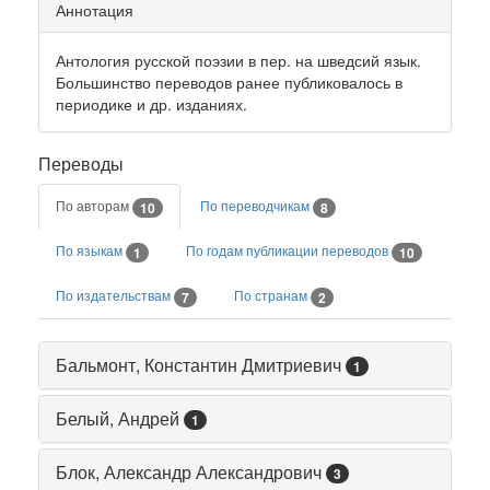
Аннотация
Антология русской поэзии в пер. на шведсий язык.
Большинство переводов ранее публиковалось в
периодике и др. изданиях.
Переводы
По авторам
По переводчикам
10
8
По языкам
По годам публикации переводов
1
10
По издательствам
По странам
7
2
Бальмонт, Константин Дмитриевич
1
Белый, Андрей
1
Блок, Александр Александрович
3