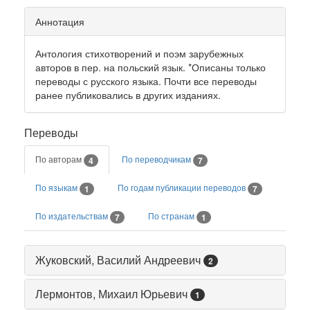
Аннотация
Антология стихотворений и поэм зарубежных
авторов в пер. на польский язык. *Описаны только
переводы с русского языка. Почти все переводы
ранее публиковались в других изданиях.
Переводы
По авторам
По переводчикам
4
7
По языкам
По годам публикации переводов
1
7
По издательствам
По странам
7
1
Жуковский, Василий Андреевич
2
Лермонтов, Михаил Юрьевич
1