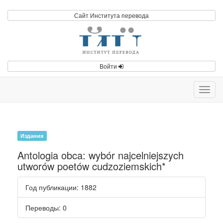
Сайт Института перевода
Войти
Toggl
navig
Издания
Antologia obca: wybór najcelniejszych
utworów poetów cudzoziemskich*
Год публикации
: 1882
Переводы
: 0