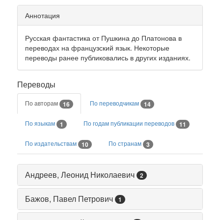
Аннотация
Русская фантастика от Пушкина до Платонова в
переводах на французский язык. Некоторые
переводы ранее публиковались в других изданиях.
Переводы
По авторам
По переводчикам
16
14
По языкам
По годам публикации переводов
1
11
По издательствам
По странам
10
3
Андреев, Леонид Николаевич
2
Бажов, Павел Петрович
1