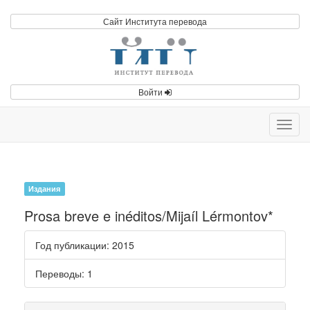
Сайт Института перевода
Войти
Toggl
navig
Издания
Prosa breve e inéditos/Mijaíl Lérmontov*
Год публикации
: 2015
Переводы
: 1