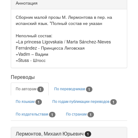
Аннотация
Сборник малой прозы М. Лермонтова в пер. на
испанский язык. *Полный состав не указан
Неполный состав:
=La princesa Ligovskaia / Marta Sánchez-Nieves
Fernández - Принцесса Лиговская
=Vadim – Вадим
=Stuss - Штосс
Переводы
По авторам
По переводчикам
1
1
По языкам
По годам публикации переводов
1
1
По издательствам
По странам
1
1
Лермонтов, Михаил Юрьевич
1