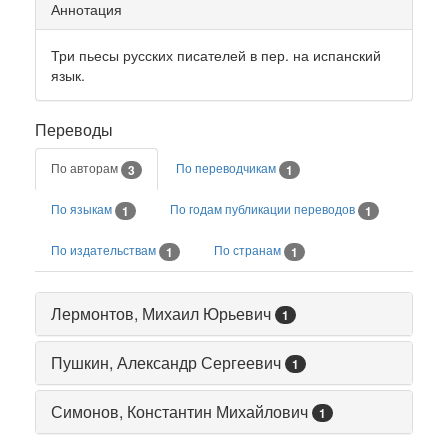
Аннотация
Три пьесы русских писателей в пер. на испанский
язык.
Переводы
По авторам
По переводчикам
3
1
По языкам
По годам публикации переводов
1
1
По издательствам
По странам
1
1
Лермонтов, Михаил Юрьевич
1
Пушкин, Александр Сергеевич
1
Симонов, Константин Михайлович
1