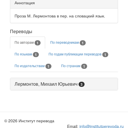
Аннотация
Проза М. Лермонтова в пер. на словацкий язык.
Переводы
По авторам
По переводчикам
1
1
По языкам
По годам публикации переводов
1
1
По издательствам
По странам
1
1
Лермонтов, Михаил Юрьевич
3
© 2026 Институт перевода
Email:
info@institutperevoda.ru