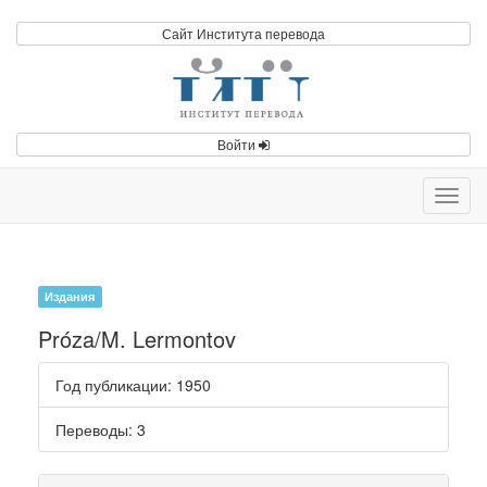
Сайт Института перевода
Войти
Toggl
navig
Издания
Próza/M. Lermontov
Год публикации
: 1950
Переводы
: 3