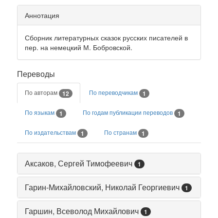
Аннотация
Сборник литературных сказок русских писателей в
пер. на немецкий М. Бобровской.
Переводы
По авторам
По переводчикам
12
1
По языкам
По годам публикации переводов
1
1
По издательствам
По странам
1
1
Аксаков, Сергей Тимофеевич
1
Гарин-Михайловский, Николай Георгиевич
1
Гаршин, Всеволод Михайлович
1