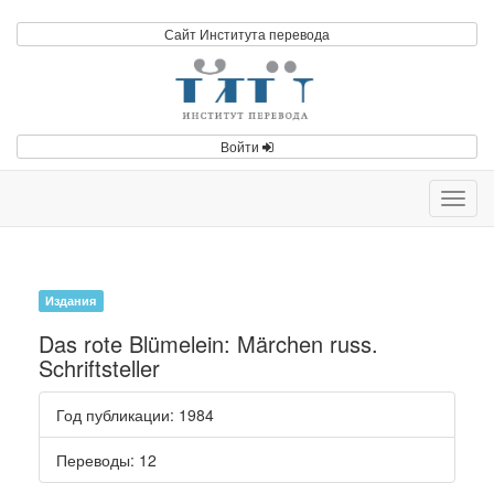
Сайт Института перевода
Войти
Toggl
navig
Издания
Das rote Blümelein: Märchen russ.
Schriftsteller
Год публикации
: 1984
Переводы
: 12