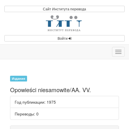
Сайт Института перевода
Войти
Toggl
navig
Издания
Opowieści niesamowite/AA. VV.
Год публикации
: 1975
Переводы
: 0