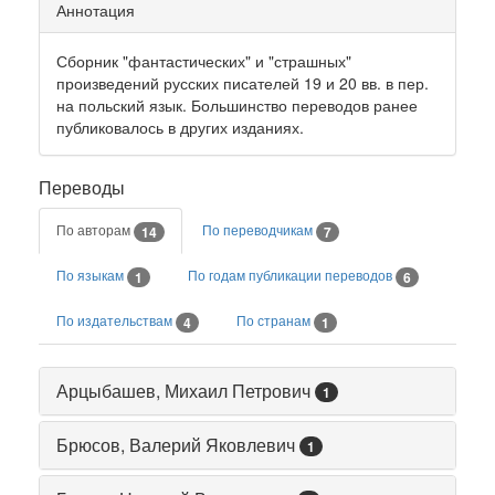
Аннотация
Сборник "фантастических" и "страшных"
произведений русских писателей 19 и 20 вв. в пер.
на польский язык. Большинство переводов ранее
публиковалось в других изданиях.
Переводы
По авторам
По переводчикам
14
7
По языкам
По годам публикации переводов
1
6
По издательствам
По странам
4
1
Арцыбашев, Михаил Петрович
1
Брюсов, Валерий Яковлевич
1