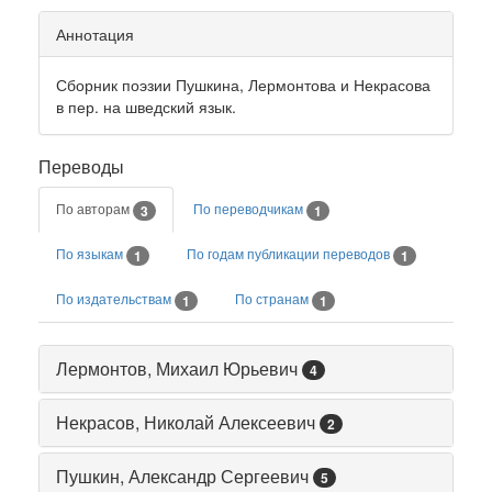
Аннотация
Сборник поэзии Пушкина, Лермонтова и Некрасова
в пер. на шведский язык.
Переводы
По авторам
По переводчикам
3
1
По языкам
По годам публикации переводов
1
1
По издательствам
По странам
1
1
Лермонтов, Михаил Юрьевич
4
Некрасов, Николай Алексеевич
2
Пушкин, Александр Сергеевич
5