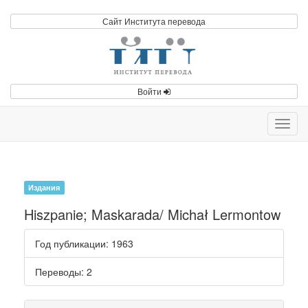
Сайт Института перевода
Войти
Toggl
navig
Издания
Hiszpanie; Maskarada/ Michał Lermontow
Год публикации
: 1963
Переводы
: 2