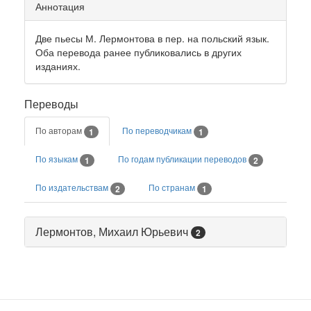
Аннотация
Две пьесы М. Лермонтова в пер. на польский язык.
Оба перевода ранее публиковались в других
изданиях.
Переводы
По авторам
По переводчикам
1
1
По языкам
По годам публикации переводов
1
2
По издательствам
По странам
2
1
Лермонтов, Михаил Юрьевич
2