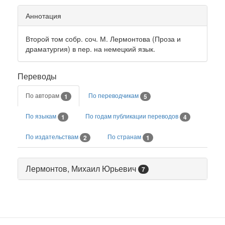
Аннотация
Второй том собр. соч. М. Лермонтова (Проза и
драматургия) в пер. на немецкий язык.
Переводы
По авторам
По переводчикам
1
5
По языкам
По годам публикации переводов
1
4
По издательствам
По странам
2
1
Лермонтов, Михаил Юрьевич
7