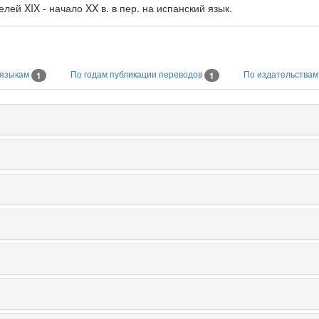
лей XIX - начало XX в. в пер. на испанский язык.
 языкам
По годам публикации переводов
По издательства
1
1