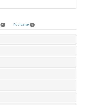
м
По странам
1
1