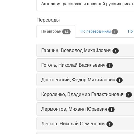
Антология рассказов и повестей русских писате
Переводы
По авторам
По переводчикам
По
14
1
Гаршин, Всеволод Михайлович
1
Гоголь, Николай Васильевич
1
Достоевский, Федор Михайлович
1
Короленко, Владимир Галактионович
1
Лермонтов, Михаил Юрьевич
1
Лесков, Николай Семенович
1