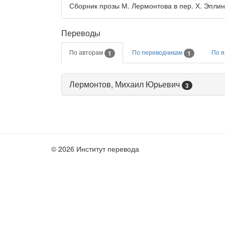
Сборник прозы М. Лермонтова в пер. Х. Эпли
Переводы
По авторам
По переводчикам
По 
1
1
Лермонтов, Михаил Юрьевич
3
© 2026 Институт перевода