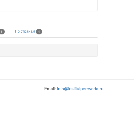
По странам
1
1
Email:
info@institutperevoda.ru