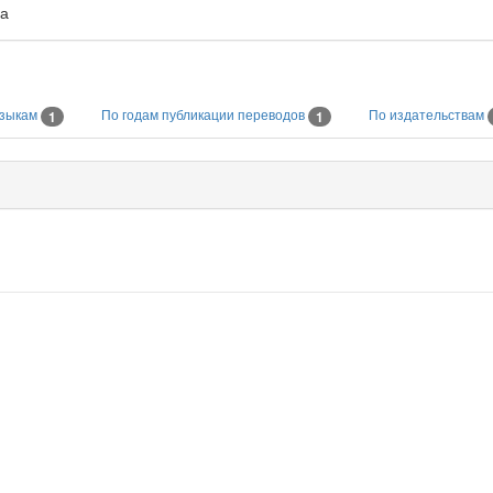
на
языкам
По годам публикации переводов
По издательствам
1
1