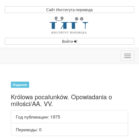
Сайт Института перевода
Войти
Toggl
navig
Издания
Królowa pocałunków. Opowiadania o
miłości/AA. VV.
Год публикации
: 1975
Переводы
: 0