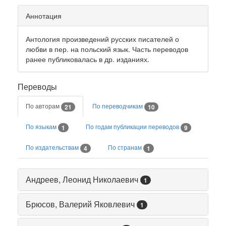
Аннотация
Антология произведений русских писателей о
любви в пер. на польский язык. Часть переводов
ранее публиковалась в др. изданиях.
Переводы
По авторам
По переводчикам
21
10
По языкам
По годам публикации переводов
1
9
По издательствам
По странам
4
1
Андреев, Леонид Николаевич
1
Брюсов, Валерий Яковлевич
1