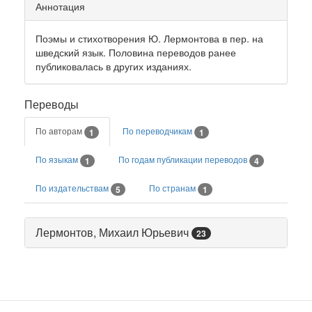
Аннотация
Поэмы и стихотворения Ю. Лермонтова в пер. на
шведский язык. Половина переводов ранее
публиковалась в других изданиях.
Переводы
По авторам
По переводчикам
1
1
По языкам
По годам публикации переводов
1
4
По издательствам
По странам
5
1
Лермонтов, Михаил Юрьевич
23