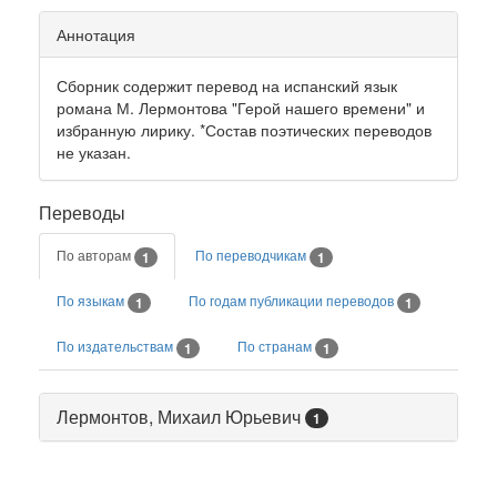
Аннотация
Сборник содержит перевод на испанский язык
романа М. Лермонтова "Герой нашего времени" и
избранную лирику. *Состав поэтических переводов
не указан.
Переводы
По авторам
По переводчикам
1
1
По языкам
По годам публикации переводов
1
1
По издательствам
По странам
1
1
Лермонтов, Михаил Юрьевич
1