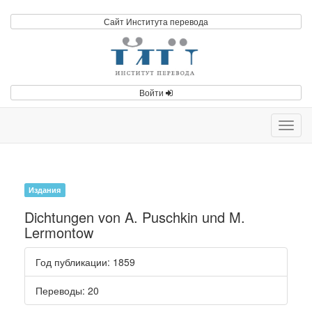
Сайт Института перевода
Войти
Toggl
navig
Издания
Dichtungen von A. Puschkin und M.
Lermontow
Год публикации
: 1859
Переводы
: 20