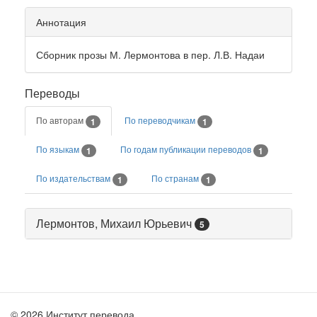
Аннотация
Сборник прозы М. Лермонтова в пер. Л.В. Надаи
Переводы
По авторам
По переводчикам
1
1
По языкам
По годам публикации переводов
1
1
По издательствам
По странам
1
1
Лермонтов, Михаил Юрьевич
5
© 2026 Институт перевода