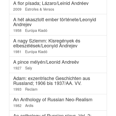
A flor písada; Lázaro/Leinid Andréev
2009
Estrofes & Versos
A hét akasztott ember története/Leonyid
Andrejev
1958
Európa Kiadó
A nagy Szlemm: Kisregények és
elbeszélések/Leonyid Andrejev
1981
Európa Kiadó
A pince mélyén/Leonid Andreêv
1927
Saly
Adam: exzentrische Geschichten aus
Russland; 1906 bis 1937/AA. VV.
1993
Reclam
An Anthology of Russian Neo-Realism
1982
Ardis
An anthology of Russian plays_Vol. 2: