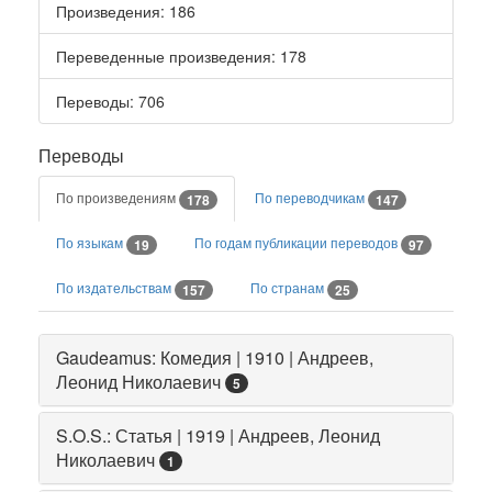
Произведения
: 186
Переведенные произведения
: 178
Переводы
: 706
Переводы
По произведениям
По переводчикам
178
147
По языкам
По годам публикации переводов
19
97
По издательствам
По странам
157
25
Gaudeamus: Комедия | 1910 | Андреев,
Леонид Николаевич
5
S.O.S.: Статья | 1919 | Андреев, Леонид
Николаевич
1