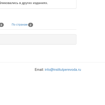
бликовались в других изданиях.
По странам
3
2
Email:
info@institutperevoda.ru