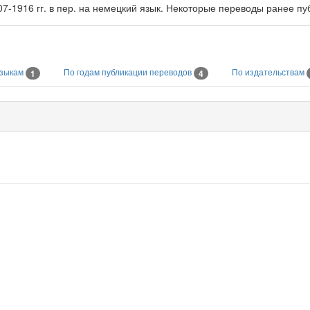
7-1916 гг. в пер. на немецкий язык. Некоторые переводы ранее пу
языкам
По годам публикации переводов
По издательствам
1
4