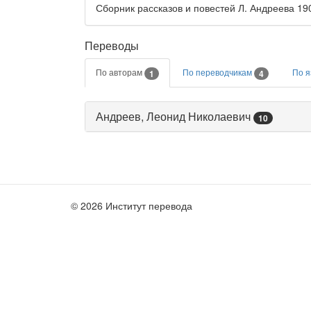
Сборник рассказов и повестей Л. Андреева 190
Переводы
По авторам
По переводчикам
По 
1
4
Андреев, Леонид Николаевич
10
© 2026 Институт перевода