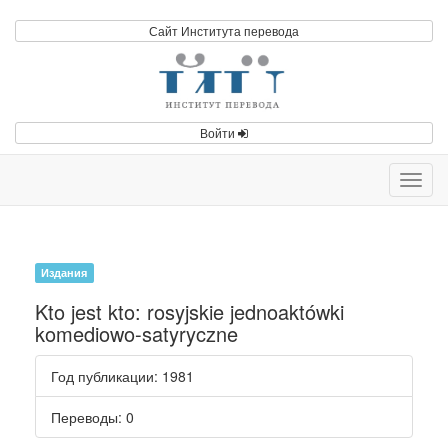
Сайт Института перевода
Войти
Toggl
navig
Издания
Kto jest kto: rosyjskie jednoaktówki
komediowo-satyryczne
Год публикации
: 1981
Переводы
: 0