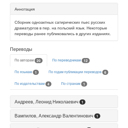
Аннотация
Сборник одноактных сатирических пьес русских
драматургов в пер. на польский язык. Некоторые
переводы ранее публиковались в других изданиях.
Переводы
По авторам
По переводчикам
20
12
По языкам
По годам публикации переводов
1
6
По издательствам
По странам
4
1
Андреев, Леонид Николаевич
1
Вампилов, Александр Валентинович
1