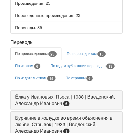
Произведения
: 25
Переведенные произведения
: 23
Переводы
: 35
Переводы
По произведениям
По переводчикам
23
15
По языкам
По годам публикации переводов
6
13
По издательствам
По странам
15
6
Ёлка у Ивановых: Пьеса | 1938 | Введенский,
Александр Иванович
6
Бурчание в желудке во время объяснения в
любви: Отрывок | 1933 | Введенский,
Александр Иванович
1