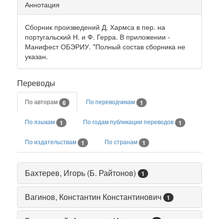
Аннотация
Сборник произведений Д. Хармса в пер. на
португальский Н. и Ф. Герра. В приложении -
Манифест ОБЭРИУ. *Полный состав сборника не
указан.
Переводы
По авторам
По переводчикам
6
1
По языкам
По годам публикации переводов
1
1
По издательствам
По странам
1
1
Бахтерев, Игорь (Б. Райтонов)
1
Вагинов, Константин Константинович
1