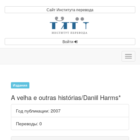
Сайт Института перевода
Войти
Toggl
navig
Издания
A velha e outras histórias/Daniil Harms*
Год публикации
: 2007
Переводы
: 0