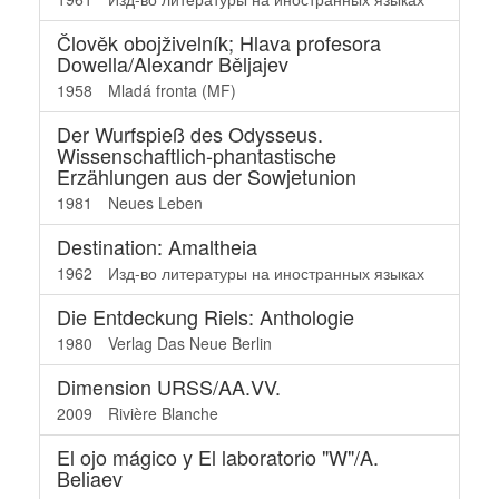
Člověk obojživelník; Hlava profesora
Dowella/Alexandr Běljajev
1958
Mladá fronta (MF)
Der Wurfspieß des Odysseus.
Wissenschaftlich-phantastische
Erzählungen aus der Sowjetunion
1981
Neues Leben
Destination: Amaltheia
1962
Изд-во литературы на иностранных языках
Die Entdeckung Riels: Anthologie
1980
Verlag Das Neue Berlin
Dimension URSS/AA.VV.
2009
Rivière Blanche
El ojo mágico y El laboratorio "W"/A.
Beliaev