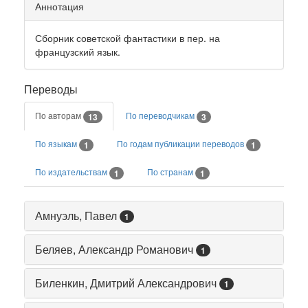
Аннотация
Сборник советской фантастики в пер. на
французский язык.
Переводы
По авторам
По переводчикам
13
3
По языкам
По годам публикации переводов
1
1
По издательствам
По странам
1
1
Амнуэль, Павел
1
Беляев, Александр Романович
1
Биленкин, Дмитрий Александрович
1