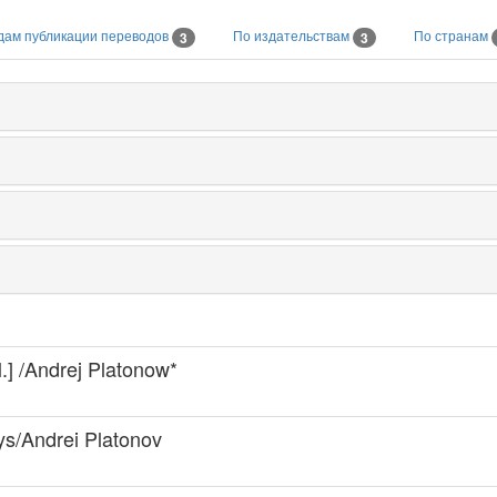
дам публикации переводов
По издательствам
По странам
3
3
l.] /Andrej Platonow*
ys/Andrei Platonov