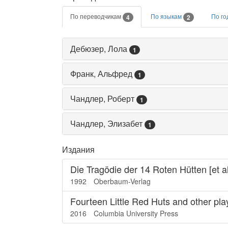
По переводчикам
По языкам
По го
4
2
Дебюзер, Лола
1
Франк, Альфред
1
Чандлер, Роберт
1
Чандлер, Элизабет
1
Издания
Die Tragödie der 14 Roten Hütten [et a
1992
Oberbaum-Verlag
Fourteen Little Red Huts and other pla
2016
Columbia University Press