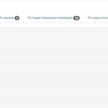
По языкам
По годам публикации переводов
По издательс
1
12