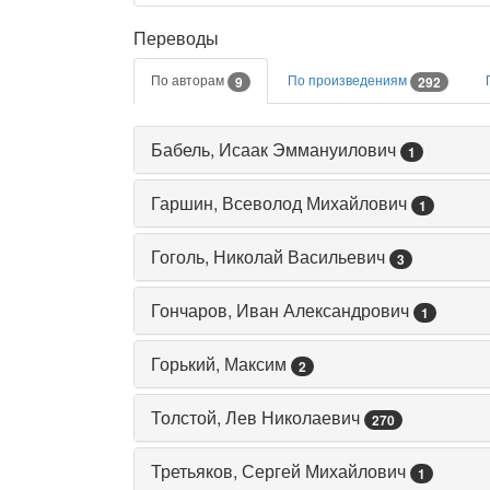
Переводы
По авторам
По произведениям
9
292
Бабель, Исаак Эммануилович
1
Гаршин, Всеволод Михайлович
1
Гоголь, Николай Васильевич
3
Гончаров, Иван Александрович
1
Горький, Максим
2
Толстой, Лев Николаевич
270
Третьяков, Сергей Михайлович
1