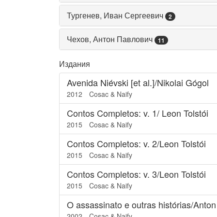
Тургенев, Иван Сергеевич
2
Чехов, Антон Павлович
11
Издания
Avenida Niévski [et al.]/Nikolai Gógol
2012
Cosac & Naify
Contos Completos: v. 1/ Leon Tolstói
2015
Cosac & Naify
Contos Completos: v. 2/Leon Tolstói
2015
Cosac & Naify
Contos Completos: v. 3/Leon Tolstói
2015
Cosac & Naify
O assassinato e outras histórias/Anto
2002
Cosac & Naify