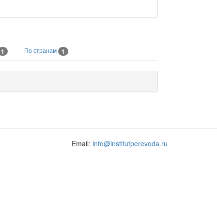
По странам
1
1
Email:
info@institutperevoda.ru