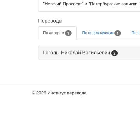
"Невский Проспект" и "Петербургские записки 1
Переводы
По авторам
По переводчикам
По 
1
1
Гоголь, Николай Васильевич
2
© 2026 Институт перевода