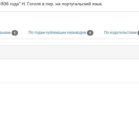
836 года" Н. Гоголя в пер. на португальский язык.
языкам
По годам публикации переводов
По издательствам
1
1