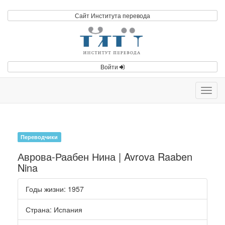
Сайт Института перевода
Войти
Toggl
navig
Переводчики
Аврова-Раабен Нина | Avrova Raaben
Nina
Годы жизни
: 1957
Страна
: Испания