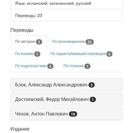
Язык
:
испанский
;
каталанский
;
русский
Переводы
: 23
Переводы
По авторам
По произведениям
3
22
По языкам
По годам публикации переводов
1
6
По издательствам
По странам
5
1
Блок, Александр Александрович
3
Достоевский, Федор Михайлович
1
Чехов, Антон Павлович
19
Издания