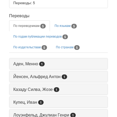
Переводы
: 5
Переводы
По переводчикам
По языкам
5
5
По годам публикации переводов
5
По издательствам
По странам
5
5
Аден, Менно
1
Йенсен, Альфред Антон
1
Казаду Силва, Жозе
1
Купец, Иван
1
Лоуэнфельд, Джулиан Генри
1