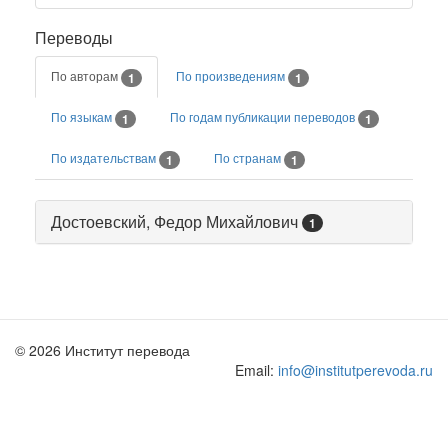
Переводы
По авторам
По произведениям
1
1
По языкам
По годам публикации переводов
1
1
По издательствам
По странам
1
1
Достоевский, Федор Михайлович
1
© 2026 Институт перевода
Email:
info@institutperevoda.ru