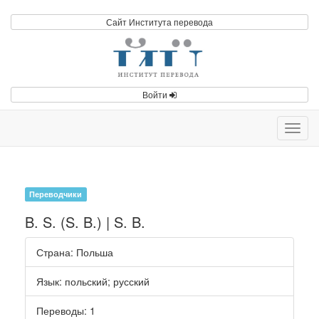
Сайт Института перевода
Войти
Toggl
navig
Переводчики
B. S. (S. B.) | S. B.
Страна
: Польша
Язык
:
польский
;
русский
Переводы
: 1