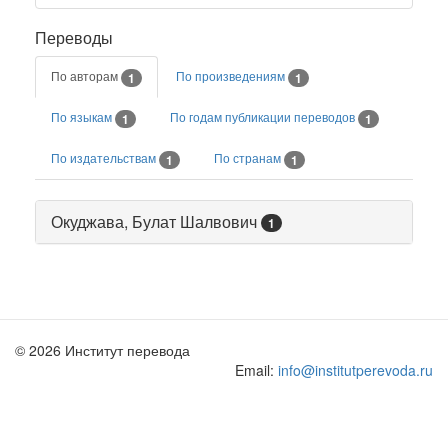
Переводы
По авторам
По произведениям
1
1
По языкам
По годам публикации переводов
1
1
По издательствам
По странам
1
1
Окуджава, Булат Шалвович
1
© 2026 Институт перевода
Email:
info@institutperevoda.ru