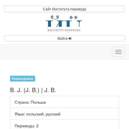
Сайт Института перевода
Войти
Toggl
navig
Переводчики
B. J. (J. B.) | J. B.
Страна
: Польша
Язык
:
польский
;
русский
Переводы
: 2