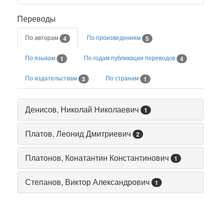
Переводы
По авторам
По произведениям
4
5
По языкам
По годам публикации переводов
1
4
По издательствам
По странам
3
1
Денисов, Николай Николаевич
1
Платов, Леонид Дмитриевич
2
Платонов, Конатантин Константинович
1
Степанов, Виктор Александрович
1