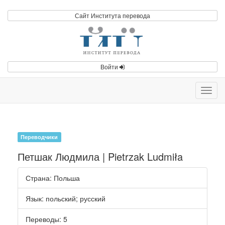
Сайт Института перевода
Войти
Toggl
navig
Переводчики
Петшак Людмила | Pietrzak Ludmiła
Страна
: Польша
Язык
:
польский
;
русский
Переводы
: 5