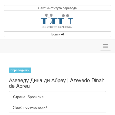
Сайт Института перевода
Войти
Toggl
navig
Переводчики
Азеведу Дина ди Абреу | Azevedo Dinah
de Abreu
Страна
: Бразилия
Язык
:
португальский