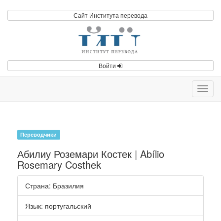
Сайт Института перевода
Войти
Toggl
navig
Переводчики
Абилиу Роземари Костек | Abílio
Rosemary Costhek
Страна
: Бразилия
Язык
:
португальский