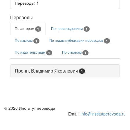
Переводы
: 1
Переводы
По авторам
По произведениям
1
1
По языкам
По годам публикации переводов
1
1
По издательствам
По странам
1
1
Пропп, Владимир Яковлевич
1
© 2026 Институт перевода
Email:
info@institutperevoda.ru