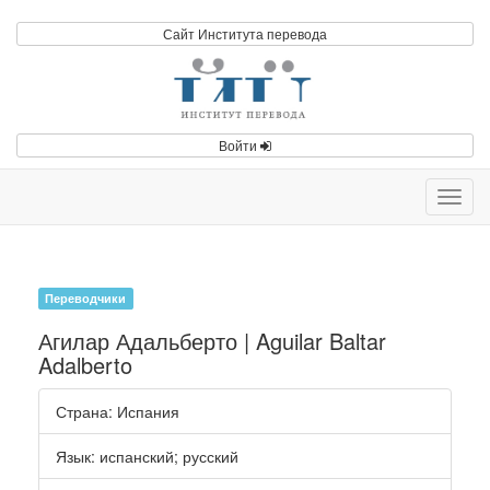
Сайт Института перевода
Войти
Toggl
navig
Переводчики
Агилар Адальберто | Aguilar Baltar
Adalberto
Страна
: Испания
Язык
:
испанский
;
русский