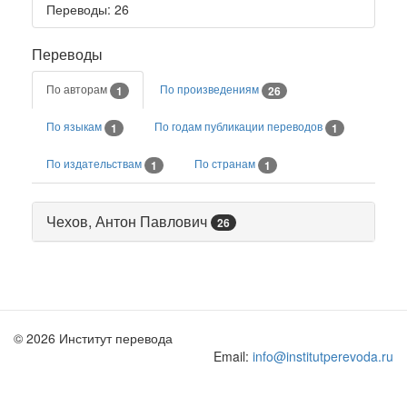
Переводы
: 26
Переводы
По авторам
По произведениям
1
26
По языкам
По годам публикации переводов
1
1
По издательствам
По странам
1
1
Чехов, Антон Павлович
26
© 2026 Институт перевода
Email:
info@institutperevoda.ru