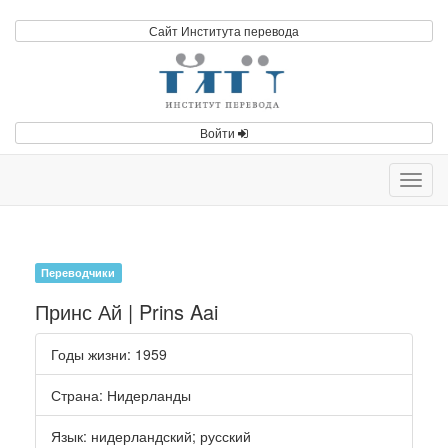
Сайт Института перевода
Войти
Toggl
navig
Переводчики
Принс Ай | Prins Aai
Годы жизни
: 1959
Страна
: Нидерланды
Язык
:
нидерландский
;
русский