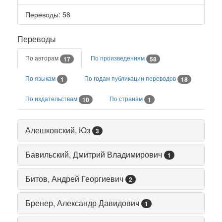
Переводы
: 58
Переводы
По авторам
По произведениям
17
58
По языкам
По годам публикации переводов
1
18
По издательствам
По странам
10
1
Алешковский, Юз
3
Бавильский, Дмитрий Владимирович
1
Битов, Андрей Георгиевич
2
Бренер, Александр Давидович
1