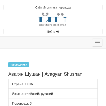
Сайт Института перевода
Войти
Toggl
navig
Переводчики
Авагян Шушан | Avagyan Shushan
Страна
: США
Язык
:
английский
;
русский
Переводы
: 3