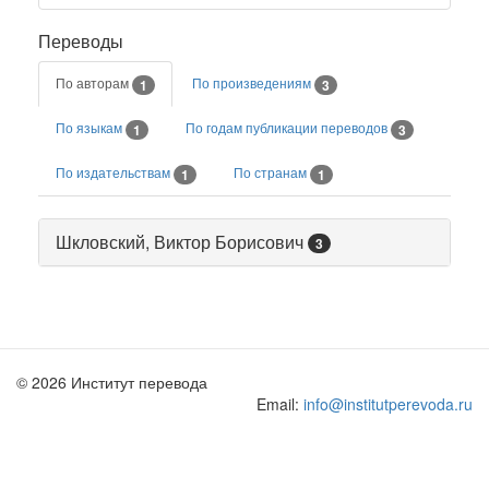
Переводы
По авторам
По произведениям
1
3
По языкам
По годам публикации переводов
1
3
По издательствам
По странам
1
1
Шкловский, Виктор Борисович
3
© 2026 Институт перевода
Email:
info@institutperevoda.ru