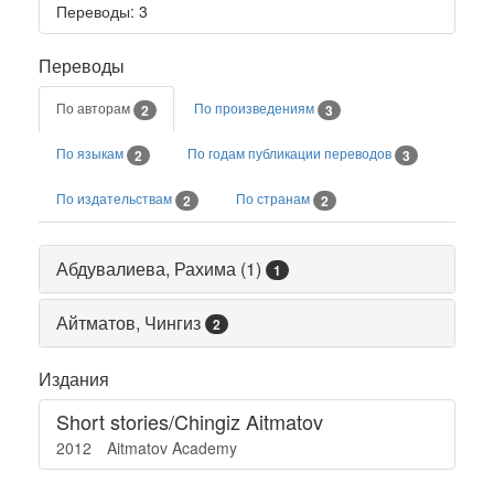
Переводы
: 3
Переводы
По авторам
По произведениям
2
3
По языкам
По годам публикации переводов
2
3
По издательствам
По странам
2
2
Абдувалиева, Рахима (1)
1
Айтматов, Чингиз
2
Издания
Short stories/Chingiz Aitmatov
2012
Aitmatov Academy