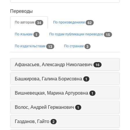
Переводы
По авторам
По произведениям
34
62
По языкам
По годам публикации переводов
1
15
По издательствам
По странам
13
3
Афанасьев, Александр Николаевич
16
Башкирова, Галина Борисовна
1
Вишневецкая, Марина Артуровна
1
Волос, Андрей Германович
1
Газданов, Гайто
2