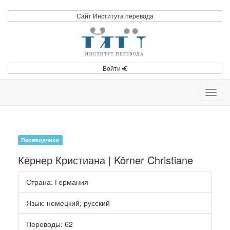
Сайт Института перевода
Войти
Toggl
navig
Переводчики
Кёрнер Кристиана | Körner Christiane
Страна
: Германия
Язык
:
немецкий
;
русский
Переводы
: 62