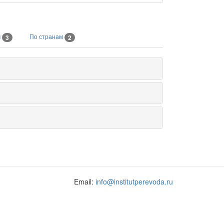
м
По странам
3
2
Email:
info@institutperevoda.ru