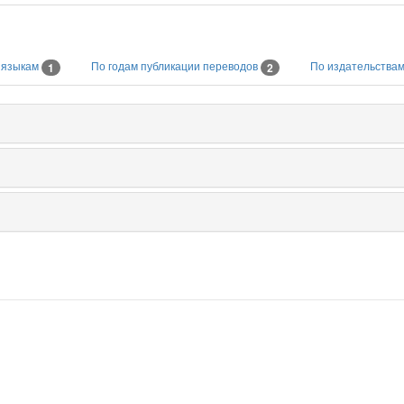
 языкам
По годам публикации переводов
По издательства
1
2