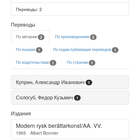
Переводы
: 2
Переводы
По авторам
По произведениям
2
2
По языкам
По годам публикации переводов
1
1
По издательствам
По странам
1
1
Куприн, Александр Иванович
1
Сологуб, Федор Кузьмич
1
Издания
Modern rysk berättarkonst/AA. VV.
1965
Albert Bonnier