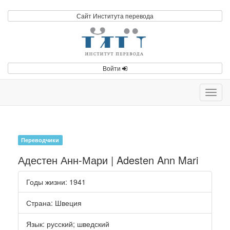
Сайт Института перевода
Войти
Toggl
navig
Переводчики
Адестен Анн-Мари | Adesten Ann Mari
Годы жизни
: 1941
Страна
: Швеция
Язык
:
русский
;
шведский