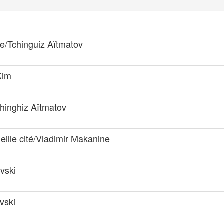
ce/Tchinguiz Aïtmatov
Kim
chinghiz Aïtmatov
ieille cité/Vladimir Makanine
vski
vski