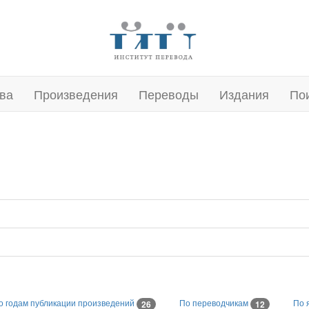
ва
Произведения
Переводы
Издания
По
о годам публикации произведений
По переводчикам
По 
26
12