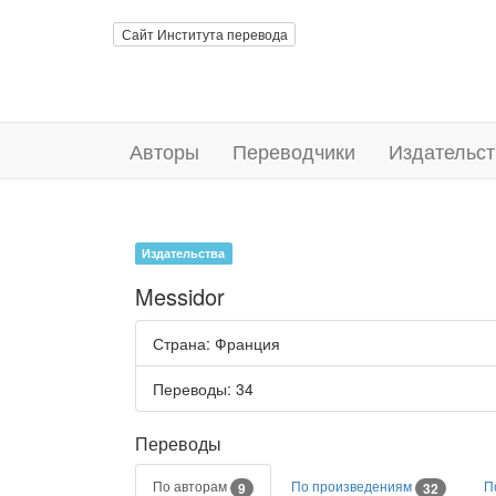
Сайт Института перевода
Авторы
Переводчики
Издательст
Издательства
Messidor
Страна
: Франция
Переводы
: 34
Переводы
По авторам
По произведениям
П
9
32