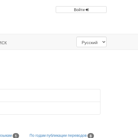
Войти
иск
языкам
По годам публикации переводов
1
8