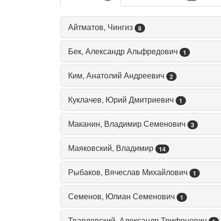
Айтматов, Чингиз
8
Бек, Александр Альфредович
1
Ким, Анатолий Андреевич
2
Куклачев, Юрий Дмитриевич
1
Маканин, Владимир Семенович
3
Маяковский, Владимир
14
Рыбаков, Вячеслав Михайлович
1
Семенов, Юлиан Семенович
1
Твардовский, Александр Трифонович