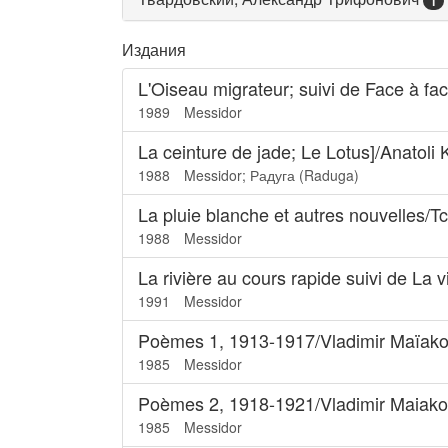
1
Издания
L'Oiseau migrateur; suivi de Face à fa
1989
Messidor
La ceinture de jade; Le Lotus]/Anatoli 
1988
Messidor; Радуга (Raduga)
La pluie blanche et autres nouvelles/T
1988
Messidor
La rivière au cours rapide suivi de La v
1991
Messidor
Poèmes 1, 1913-1917/Vladimir Maïako
1985
Messidor
Poèmes 2, 1918-1921/Vladimir Maiako
1985
Messidor