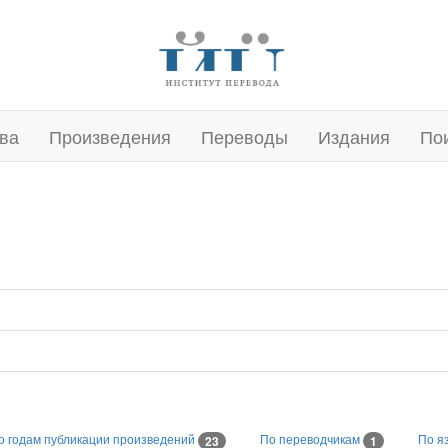
ва
Произведения
Переводы
Издания
По
о годам публикации произведений
По переводчикам
По я
23
1