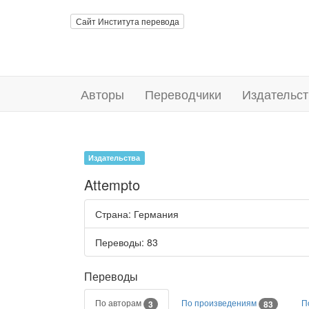
Сайт Института перевода
Авторы
Переводчики
Издательст
Издательства
Attempto
Страна
: Германия
Переводы
: 83
Переводы
По авторам
По произведениям
П
3
83