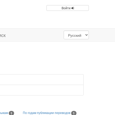
Войти
иск
зыкам
По годам публикации переводов
1
1