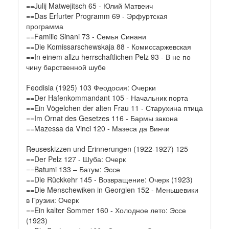
==Julij Matwejitsch 65 - Юлий Матвеич
==Das Erfurter Programm 69 - Эрфуртская
программа
==Familie Sinani 73 - Семья Синани
==Die Komissarschewskaja 88 - Комиссаржевская
==In einem allzu herrschaftlichen Pelz 93 - В не по
чину барственной шубе
Feodisia (1925) 103 Феодосия: Очерки
==Der Hafenkommandant 105 - Начальник порта
==Ein Vögelchen der alten Frau 11 - Старухина птица
==Im Ornat des Gesetzes 116 - Бармы закона
==Mazessa da Vinci 120 - Мазеса да Винчи
Reuseskizzen und Erinnerungen (1922-1927) 125
==Der Pelz 127 - Шуба: Очерк
==Batumi 133 – Батум: Эссе
==Die Rückkehr 145 - Возвращение: Очерк (1923)
==Die Menschewiken in Georgien 152 - Меньшевики
в Грузии: Очерк
==Ein kalter Sommer 160 - Холодное лето: Эссе
(1923)