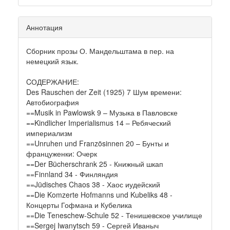
Аннотация
Сборник прозы О. Мандельштама в пер. на
немецкий язык.
CОДЕРЖАНИЕ:
Des Rauschen der Zeit (1925) 7 Шум времени:
Автобиография
==Musik in Pawlowsk 9 – Музыка в Павловске
==Kindlicher Imperialismus 14 – Ребяческий
империализм
==Unruhen und Französinnen 20 – Бунты и
француженки: Очерк
==Der Bücherschrank 25 - Книжный шкап
==Finnland 34 - Финляндия
==Jüdisches Chaos 38 - Хаос иудейский
==Die Komzerte Hofmanns und Kubeliks 48 -
Концерты Гофмана и Кубелика
==Die Teneschew-Schule 52 - Тенишевское училище
==Sergej Iwanytsch 59 - Сергей Иваныч