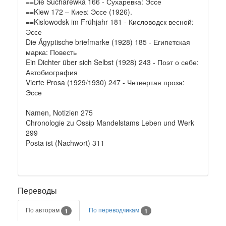
==Die Sucharewka 166 - Сухаревка: Эссе
==Kiew 172 – Киев: Эссе (1926).
==Kislowodsk im Frühjahr 181 - Кисловодск весной:
Эссе
Die Ägyptische briefmarke (1928) 185 - Египетская
марка: Повесть
Ein Dichter über sich Selbst (1928) 243 - Поэт о себе:
Автобиография
Vierte Prosa (1929/1930) 247 - Четвертая проза:
Эссе
Namen, Notizien 275
Chronologie zu Ossip Mandelstams Leben und Werk
299
Posta ist (Nachwort) 311
Переводы
По авторам
По переводчикам
1
1