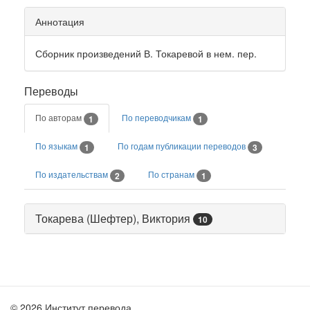
Аннотация
Сборник произведений В. Токаревой в нем. пер.
Переводы
По авторам
По переводчикам
1
1
По языкам
По годам публикации переводов
1
3
По издательствам
По странам
2
1
Токарева (Шефтер), Виктория
10
© 2026 Институт перевода