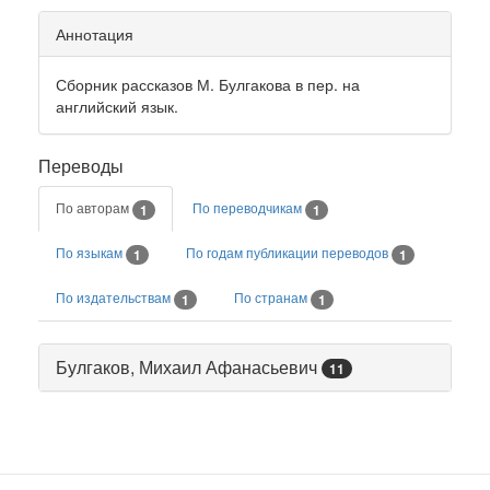
Аннотация
Сборник рассказов М. Булгакова в пер. на
английский язык.
Переводы
По авторам
По переводчикам
1
1
По языкам
По годам публикации переводов
1
1
По издательствам
По странам
1
1
Булгаков, Михаил Афанасьевич
11