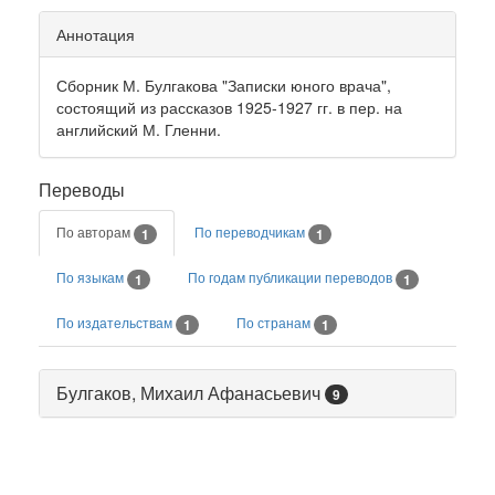
Аннотация
Сборник М. Булгакова "Записки юного врача",
состоящий из рассказов 1925-1927 гг. в пер. на
английский М. Гленни.
Переводы
По авторам
По переводчикам
1
1
По языкам
По годам публикации переводов
1
1
По издательствам
По странам
1
1
Булгаков, Михаил Афанасьевич
9