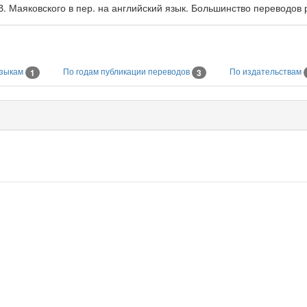
. Маяковского в пер. на английский язык. Большинство переводов 
языкам
По годам публикации переводов
По издательствам
1
3