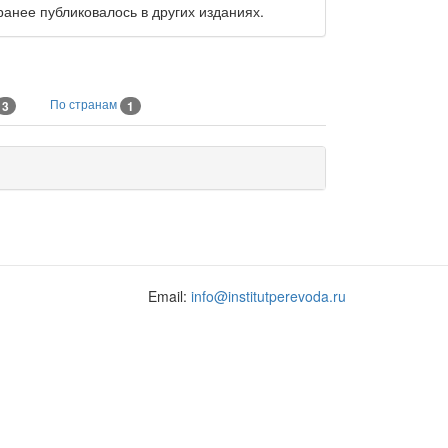
ранее публиковалось в других изданиях.
По странам
3
1
Email:
info@institutperevoda.ru