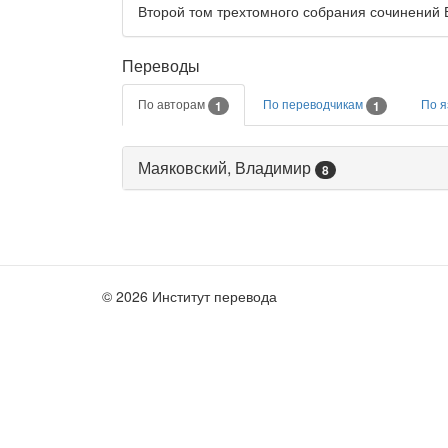
Второй том трехтомного собрания сочинений В
Переводы
По авторам
По переводчикам
По 
1
1
Маяковский, Владимир
8
© 2026 Институт перевода