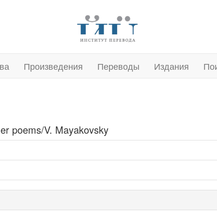
ва
Произведения
Переводы
Издания
По
onger poems/V. Mayakovsky